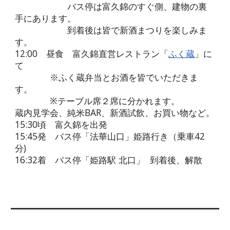
バス停は富久錦のすぐ側、建物の裏
手にあります。
到着後は皆で新酒まつりを楽しみま
す。
12:00
昼食
富久錦直営レストラン「
ふく蔵
」に
て
※ふく蔵弁当とお酒を皆でいただきま
す。
※
テーブル席２席に分かれます。
蔵内見学会、純米BAR
、
新酒試飲、お買い物など。
15:30頃
富久錦を出発
15:45発
バス停「法華山口」姫路行き（乗車42
分)
16:32着
バス停「姫路駅 北口
」
到着後、解散