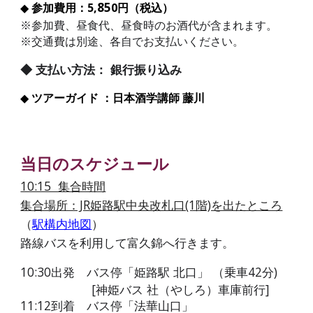
85
◆
参加費用：5,
0円（税込）
※参加費、昼食代、昼食時のお酒代が含まれます。
※交通費は別途、各自でお支払いください。
◆ 支払い方法： 銀行振り込み
◆
ツアーガイド ：日本酒学講師 藤川
当日のスケジュール
10:15 集合時間
集合場所：JR姫路駅中央改札口(1階)を出たところ
（
駅構内地図
）
路線バスを利用して富久錦へ行きます。
10:30出発
バス停「姫路駅 北口」 （乗車42分)
[神姫バス 社（やしろ）車庫前行]
11:12到着
バス停「法華山口」