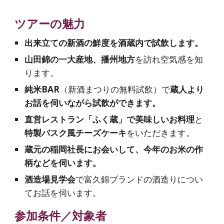
ツアーの魅力
出来立ての新酒の鮮度を酒蔵内で試飲します。
山田錦の一大産地、播州地方
を訪れ空気感を知
ります。
純米BAR
（新酒まつりの無料試飲）で
蔵人より
お話を伺いながら試飲ができます。
直営レストラン「ふく蔵」で美味しいお料理
と
特製バスク風チーズケーキ
をいただきます。
蔵元の稲岡社長にお会いして、今年のお米の作
柄などを伺います。
酒造場見学会
で富久錦ブランドの酒造りについ
てお話を伺います。
参加条件／対象者