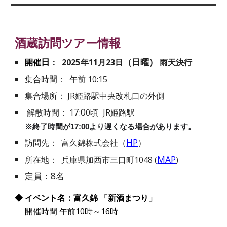
酒蔵訪問ツアー情報
日
5
（日曜）
開催
： 202
年11月23日
雨天決行
集合時間： 午前 10:15
集合場所： JR姫路駅中央改札口の外側
7
0
解散時間： 1
:
0頃
JR姫路駅
※終了時間が17:00より遅くなる場合があります。
HP
訪問先： 富久錦株式会社（
）
MAP
所在地： 兵庫県加西市三口町1048 (
)
定員：8名
◆ イベント名：
富久錦
「新酒まつり」
開催時間 午前10時～16時