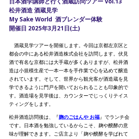
日本酒学講師と行く酒蔵訪問ツアー vol.
13
松井酒造 酒蔵見学
My Sake World 酒ブレンダー体験
開催日
202
5
年
3
月2
1
日(
土
)
酒蔵見学ツアーを開催します。今回は京都左京区と
都会の中にある松井酒造株式会社を訪問します。伏見
酒で有名な京都には大手蔵が多くありますが、松井酒
造は小規模生産で一本一本を手作業で心を込めて醸造
されています。そして、世界から観光客が酒造蔵を見
学できるように門戸を開いておられることも印象的で
す。酒造場を見学後は、カウンターでじっくりテイス
ティングをします。
松井酒造訪問後は、『
麹のごはんや お福
』
でランチ会
です。日本酒を勉強しているからこそ、麹や醗酵の意
味が理解できます。ご店主より「麹や醗酵を学ばれて