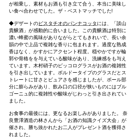
が相乗し、素材もお酒も引き立て合う、本当に美味し
い食べ合わせでした。ザ
・
ベストマッチでした!
◆デザートの
ピスタチオのパンナコッタ
には、「談山
貴醸酒」が感動的に合いました。この貴醸酒は特別に
濃い蜂蜜の風味がありながらとてもきれいで、長い余
韻の中で上品で複雑な香りに包まれます。過度な熟成
香はなく、かすかにアクセント程度。穏やかですが輪
郭や骨格をを与えている酸味があり、洗練感をも与え
ています。木村硝子のピッコログラスがお酒の複雑性
を引き出しています。ボルドータイプのグラスだとス
トレートに甘さとピュアさを感じましたが、ボール部
分に膨らみがあり、飲み口の口径が狭いものにはブル
ゴーニュ的に複雑性や酸味がじわっと引き出されてい
ました。
お食事の最後には、更なるお楽しみがありました。 奈
良豊澤酒造の林さんから「お酒の知識クイズ大会」が
催され、勝ち抜かれたお二人がプレゼント酒を獲得さ
れました
。