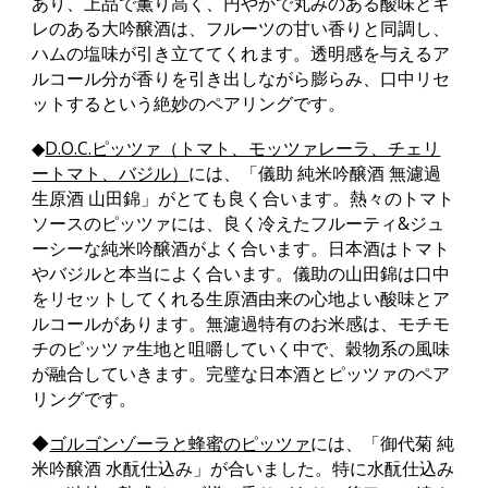
あり、上品で薫り高く、円やかで丸みのある酸味とキ
レのある大吟醸酒は、フルーツの甘い香りと同調し、
ハムの塩味が引き立ててくれます。透明感を与えるア
ルコール分が香りを引き出しながら膨らみ、口中リセ
ットするという絶妙のペアリングです。
◆
D.O.C.ピッツァ（トマト、モッツァレーラ、チェリ
ートマト、バジル）
には、「儀助 純米吟醸酒 無濾過
生原酒 山田錦」がとても良く合います。熱々のトマト
ソースのピッツァには、良く冷えたフルーティ&ジュ
ーシーな純米吟醸酒がよく合います。日本酒はトマト
やバジルと本当によく合います。儀助の山田錦は口中
をリセットしてくれる生原酒由来の心地よい酸味とア
ルコールがあります。無濾過特有のお米感は、モチモ
チのピッツァ生地と咀嚼していく中で、穀物系の風味
が融合していきます。完璧な日本酒とピッツァのペア
リングです。
◆
ゴルゴンゾーラと蜂蜜のピッツァ
には、「御代菊 純
米吟醸酒 水酛仕込み」が合いました。特に水酛仕込み