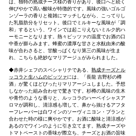
は、独特の熟成チーズ様の香りがあり、後口へと続く
伸びやかで高い酸味が特徴的です。風味の強いゴルゴ
ンゾーラの香りと複雑にマッチしながら、こってりし
た乳脂肪分をリセット。後口でミルキーな風味が「調
和」するという、ワインでは起こりえないミルク的ハ
ーモニーとなります。熱々ピッツァの温度でお酒の口
中香が膨らみます。蜂蜜の濃厚な甘さと水酛由来の酸
味が合わさると、甘酸っぱくなり第三の風味が生ま
れ、こちらも絶妙なマリアージュがみられました。
◆赤井シェフのスペシャリテである、
熟成チーズとル
ッコラと生ハムのピッツァ
には、「長龍 吉野杉の樽
酒」が驚くほどぴったりマリアージュしました。予想
しなかった組み合わせで驚きです。杉樽の風味の生木
や青竹のような香りと、ルッコラのハーベイシャスア
ロマが調和し、清涼感も増して、鼻から抜けるアフタ
ーフレーバーは白ワインのソーヴィニヨン・ブランと
合わせた時の様に爽やかです。お酒に酸味と清涼感が
あるのでワインのように引き立てます。熟成チーズや
トマトペーストの香味が際立ち、チーズとお酒の旨味