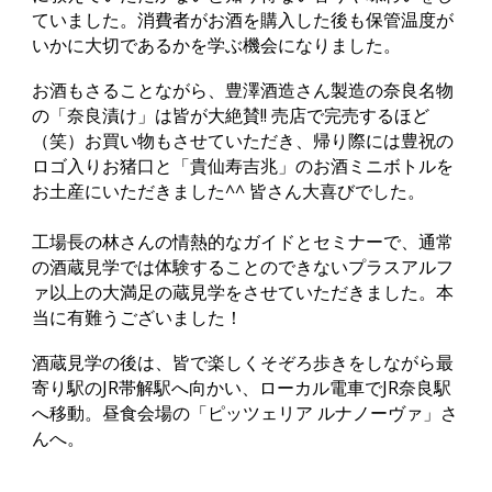
ていました。消費者がお酒を購入した後も保管温度が
いかに大切であるかを学ぶ機会になりました。
お酒もさることながら、豊澤酒造さん製造の奈良名物
の「奈良漬け」は皆が大絶賛!! 売店で完売するほど
（笑）お買い物もさせていただき、帰り際には豊祝の
ロゴ入りお猪口と「貴仙寿吉兆」のお酒ミニボトルを
お土産にいただきました^^ 皆さん大喜びでした。
工場長の林さんの情熱的なガイドとセミナーで、通常
の酒蔵見学では体験することのできないプラスアルフ
ァ以上の大満足の蔵見学をさせていただきました。本
当に有難うございました！
酒蔵見学の後は、皆で楽しくそぞろ歩きを
しながら
最
寄り駅のJR帯解駅へ向かい、ローカル電車でJR奈良駅
へ移動。昼食会場の「ピッツェリア ルナノーヴァ」さ
んへ。