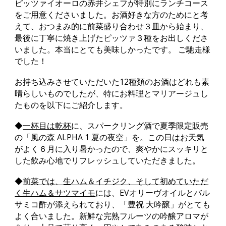
ピッツァイオーロの赤井シェフが特別にランチコース
をご用意くださいました。お酒好きな方のためにと考
えて、おつまみ的に前菜盛り合わせ３皿から始まり、
最後に丁寧に焼き上げたピッツァ３種をお出しくださ
いました。本当にとても美味しかったです。 ご馳走様
でした！
お持ち込みさせていただいた12種類のお酒はどれも素
晴らしいものでしたが、特にお料理とマリアージュし
たものを以下にご紹介します。
◆
一杯目は乾杯
に、スパークリング酒で
夏季限定販売
の「風の森 ALPHA 1 夏の夜空」を。この日はお天気
がよく６月に入り暑かったので、爽やかにスッキリと
した飲み心地でリフレッシュしていただきました。
◆
前菜では、生ハム＆イチジク、そして初めていただ
く生ハム＆サツマイモ
には、EVオリーヴオイルとバル
サミコ酢が添えられており、「豊祝 大吟醸」がとても
よく合いました。新鮮な完熟フルーツの吟醸アロマが