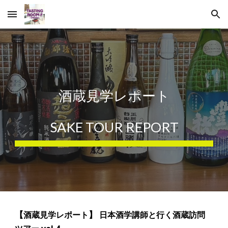
Skip to main content
Skip to navigation
酒蔵
見学レポート
SAKE TOUR
REPORT
【
】
酒蔵見学レポート
日本酒学講師と行く酒蔵訪問