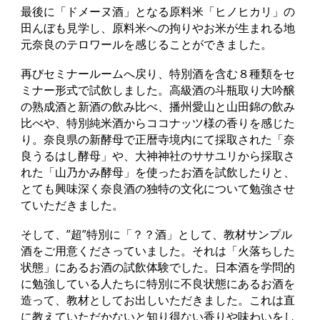
最後に「ドメーヌ酒」となる原料米「ヒノヒカリ」の
田んぼも見学し、原料米への拘りやお米が生まれる地
元奈良のテロワールを感じることができました。
再びセミナールームへ戻り、特別酒を含む８種類をセ
ミナー形式で試飲しました。高級酒の斗瓶取り大吟醸
の熟成酒と新酒の飲み比べ、播州愛山と山田錦の飲み
比べや、特別純米酒からココナッツ様の香りを感じた
り。奈良県の新酵母で正暦寺境内にて採取された「奈
良うるはし酵母」や、大神神社のササユリから採取さ
れた「山乃かみ酵母」を使ったお酒を試飲したりと、
とても興味深く奈良酒の独特の文化について勉強させ
ていただきました。
そして、”超”特別に「？？酒」として、教材サンプル
酒をご用意くださっていました。それは「火落ちした
状態」にあるお酒の試飲体験でした。日本酒を学問的
に勉強している人たちに特別に不良状態にあるお酒を
造って、教材としてお出しいただきました。これは直
に教えていただかないと知り得ない香りや味わいをし