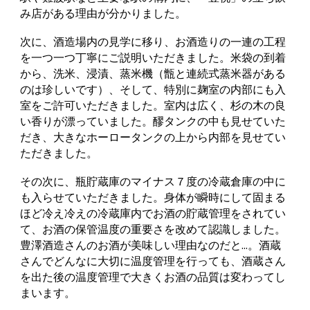
み店がある理由が分かりました。
次に、酒造場内の見学に移り、お酒造りの一連の工程
を一つ一つ丁寧にご説明いただきました。米袋の到着
から、洗米、浸漬、蒸米機（甑と連続式蒸米器がある
のは珍しいです）、そして、特別に麹室の内部にも入
室をご許可いただきました。室内は広く、杉の木の良
い香りが漂っていました。醪タンクの中も見せていた
だき、大きなホーロータンクの上から内部を見せてい
ただきました。
その次に、瓶貯蔵庫のマイナス７度の冷蔵倉庫の中に
も入らせていただきました。身体が瞬時にして固まる
ほど冷え冷えの冷蔵庫内でお酒の貯蔵管理をされてい
て、お酒の保管温度の重要さを改めて認識しました。
豊澤酒造さんのお酒が美味しい理由なのだと...。酒蔵
さんでどんなに大切に温度管理を行っても、酒蔵さん
を出た後の温度管理で大きくお酒の品質は変わってし
まいます。