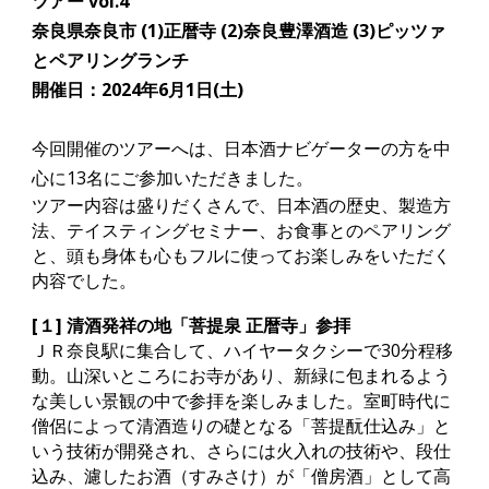
ツアー vol.4
奈良県奈良市 (1)正暦寺 (2)奈良豊澤酒造 (3)ピッツァ
とペアリングランチ
開催日：
2024年6月1日(土)
今回開催のツアーへは、日本酒ナビゲーターの方を中
心に13名にご参加いただきました。
ツアー内容は盛りだくさんで、日本酒の歴史、製造方
法、テイスティングセミナー、お食事とのペアリング
と、頭も身体も心もフルに使ってお楽しみをいただく
内容でした。
[１] 清酒発祥の地「菩提泉 正暦寺」参拝
ＪＲ奈良駅に集合して、ハイヤータクシーで30分程移
動。山深いところにお寺があり、新緑に包まれるよう
な美しい景観の中で参拝を楽しみました。室町時代に
僧侶によって清酒造りの礎となる「菩提酛仕込み」と
いう技術が開発され、さらには火入れの技術や、段仕
込み、濾したお酒（すみさけ）が「僧房酒」として高