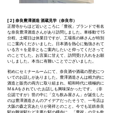
[２] 奈良豊澤酒造 酒蔵見学（奈良市）
正暦寺からほど近いところに「豊祝」ブランドで有名
な奈良豊澤酒造さんがあり訪問しました。車移動で15
分程。土曜日は休業日ですが、工場長の林さんが特別
にご案内くださいました。日本酒を熱心に勉強されて
いる方々を是非ともご案内したいと仰ってくださって
のことでした。お言葉に甘えて、訪問受け入れをお願
いしました。本当に有難いことでございました。
初めにセミナールームにて、奈良酒や酒蔵の歴史につ
いてのお話しがありました。豊澤酒造さんは精力的に
酒造と販売の両方に取り組まれ、昭和時代に積極的に
M＆Aをされていたお話しも興味深かったです。（非
公認ですが）世の中に「立ち飲み屋さん」が誕生した
のは豊澤酒造さんのアイデアだったそうで、一号店は
大阪の森之宮あたりが発祥とのこと。今でも近鉄奈良
駅や難波駅など主要な駅の構内に、「豊祝」の立ち飲