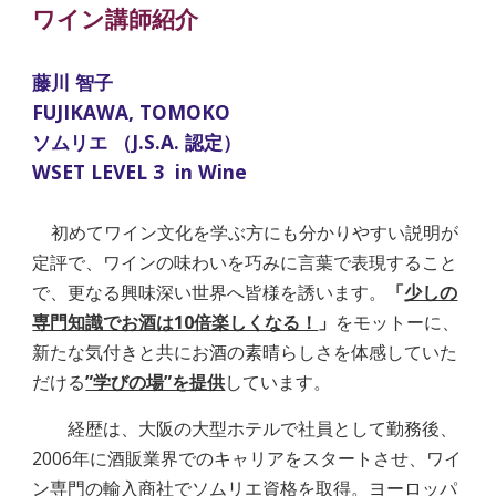
ワイン
講師紹介
藤川 智子
FUJIKAWA, TOMOKO
ソムリエ （J.S.A. 認定）
WSET LEVEL 3 in Wine
初めて
ワイン
文化を学ぶ方にも分かりやすい説明が
定評で、
ワイン
の味わいを巧みに言葉で表現すること
で、更なる興味深い世界へ皆様を誘います。
「
少しの
専門知識でお酒は10倍楽しくなる！
」
をモットーに、
新たな気付きと共にお酒の素晴らしさを体感していた
だける
”学びの場”を提供
しています。
経歴は、大阪の大型ホテルで社員として勤務後、
2006年に酒販業界でのキャリアをスタートさせ、ワイ
ン専門
の
輸入商社でソムリエ資格を取得。ヨーロッパ