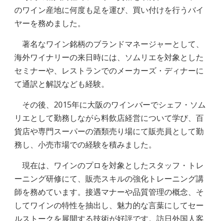
のワイン産地に何度も足を運び、買い付けを行うバイ
ヤーを務
めました。
著名なワイン銘柄のブランドマネージャーとして、
海外ワイナリーの来日時には、ソムリエを対象とした
セミナーや、レストランでのメーカーズ・ディナー
に
て
通訳と解説なども
経験。
その後、2015年に大阪のワインバーでシェフ・ソム
リエとして勤務しながら料飲店経営について
学び、
百
貨店や専門スーパーの酒類売り場にて販売員として勤
務し、小売市場での経験を積
みました
。
現在は、ワインの
プロ
を対象とした
スタッフ・トレ
ーニング研修にて、販売スキルの強化トレーニング
講
師を務めています。
接遇マナーや品質管理の概念、そ
し
てワイン
の特性を抽出し、魅力的な言葉にしてセー
ルストークを展開する技術
が好評です。
訪日外国人客