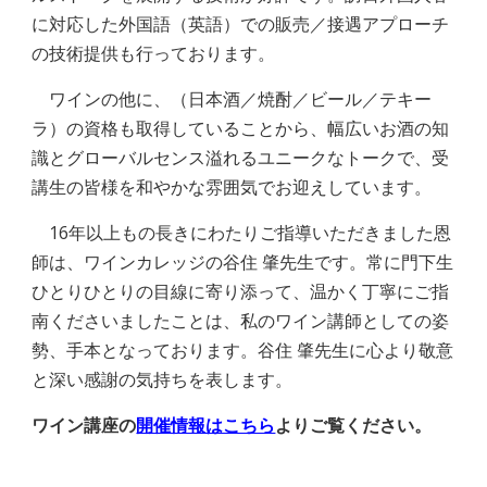
に対応した外国語（英語）での販売／接遇アプローチ
の技術提供も行っております。
ワインの
他
に、
（日本酒
／焼酎／
ビール／テキー
ラ）の資格も取得していることから、幅広いお酒の知
識とグローバルセンス溢れるユニークなトークで、受
講生の皆様を和やかな雰囲気でお迎えしています。
16年以上もの長きにわたりご指導いただきました恩
師は、ワインカレッジの谷住 肇先生です。常に門下生
ひとりひとりの目線に寄り添って、温かく丁寧にご指
南くださいましたことは、私のワイン講師としての姿
勢、手本となっております。谷住 肇先生に心より敬意
と深い感謝の気持ちを表します。
ワイン講座の
開催情報はこちら
よりご覧ください。