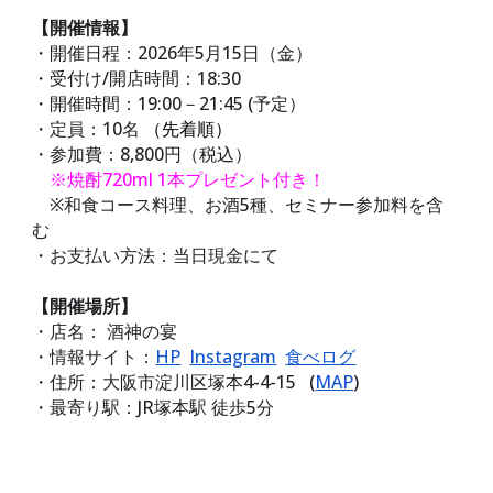
【開催情報】
・開催日程：2026年
5
月15日（金）
・受付け/開店時間：
18:30
・開催時間：19:00－21:45 (予定）
・定員：
10
名
（先着順）
・参加費：
8
,
8
00円（税込）
※焼酎720ml
1本プレゼント付き！
※和食コース料理、お酒5種、セミナー参加料を含
む
・お支払い方法：
当日現金にて
【開催場所】
・店名： 酒神の宴
・情報サイト：
HP
Instagram
食べログ
・
住所
：
大阪市淀川区塚本4-4-15
(
MAP
)
・最寄り駅：
JR塚本駅
徒歩
5
分