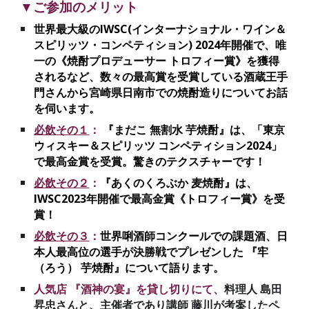
▼
ご参加のメリット
世界最大級のIWSC(
インターナショナル・ワイン＆
スピリッツ・コンペティション) 2024年開催で、唯
一の《焼酎プロデューサー
トロフィー賞》を獲得
されるなど、数々の最高賞を受賞している酒蔵王手
門さんから宮崎県日南市での焼酎造りについてお話
を伺います。
必飲その１
：
『
まだこ 無割水 芋焼酎』
は、
「
東京
ウィスキー＆スピリッツ コンペティション2024」
で最高金賞を受賞。驚きのテクスチャーです！
必飲その２
：
『
あくのくろぶか 麦焼酎
』は、
IWSC2023年開催で最高金賞《トロフィー賞》を受
賞！
必飲その
３
：
世界唎酒師コンクールで
の課題酒、日
本人最高位の選手が決勝戦でプレゼンした
『
牢
（ろう） 芋焼酎
』
について語ります。
人気店 『
酒神の宴
』を貸し切りにて、
料理人 島田
昇忠
さんと、主催者であり講師 藤川が考案したペ