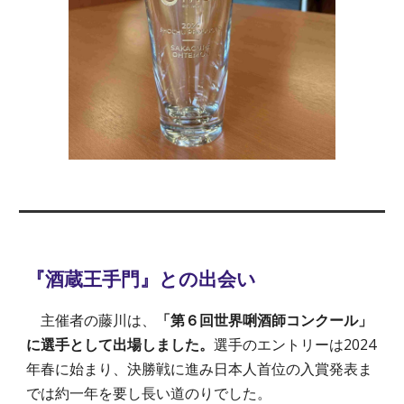
『酒蔵
王手門
』との出会い
主催者の藤川は、
「第６回
世界唎酒師コンクール」
に選手として出場しました。
選手の
エントリーは
202
4
年
春に
始まり、決勝戦に進
み日本人首位の入賞発表ま
では
約一年を
要し
長い道のりで
した。