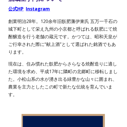
公式HP
Instagram
創業明治28年。120余年旧飫肥藩伊東氏 五万一千石の
城下町として栄え九州の小京都と呼ばれる飫肥にて焼
酎醸造を行う老舗の蔵元です。かつては、昭和天皇が
ご行幸された際に“献上酒”として選ばれた銘酒でもあ
ります。
現在は、住み慣れた飫肥からさらなる焼酎造りに適し
た環境を求め、平成17年に隣町の北郷町に移転しまし
た。小松山系の水が湧き出る緑豊かな山々に囲まれ、
農業を主力としたこの町で新たな伝統を育んでいま
す。