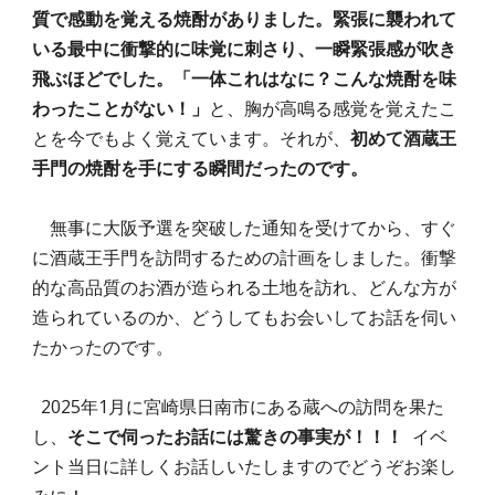
質で感動を覚える焼酎がありました。緊張に襲われて
いる最中に衝撃的に味覚に刺さり、一瞬緊張感が吹き
飛ぶほどでした。「一体これはなに？こんな焼酎を味
わったことがない！」
と、
胸が高鳴る感覚を覚えたこ
とを今でもよく覚えています。
それが、
初めて酒蔵王
手門の焼酎を手にする瞬間だったのです。
無事に大阪予選を突破した通知を受けてから、すぐ
に酒蔵王手門を訪問するための計画をしました。衝撃
的な高品質のお酒が造られる土地を訪れ、どんな方が
造られているのか、どうしてもお会いしてお話を伺い
たかったのです。
2025年1月に宮崎県日南市にある蔵への訪問を果た
し、
そこで伺ったお話には驚きの事実が！！！
イベ
ント当日に詳しくお話しいたしますのでどうぞお楽し