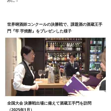
みに！
世界唎酒師コンクールの決勝戦で、課題酒の酒蔵王手
門『牢 芋焼酎』をプレゼンした様子
全国大会 決勝戦出場に備えて酒蔵王手門を訪問
（
2025年1月
）